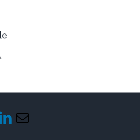
le
n.