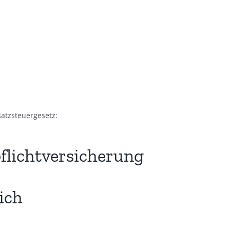
atzsteuergesetz:
flicht­versicherung
ich